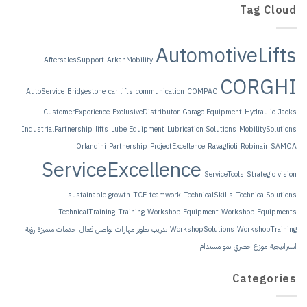
AftersalesSupport
ArkanM
AutoService
Bridgestone
car lift
CustomerExperience
Exclu
IndustrialPartnership
lifts
Lube 
Orlandini
Partne
ServiceEx
sustainable growth
TechnicalTraining
Tra
هارات
تواصل فعال
خدمات متميزة
رؤية