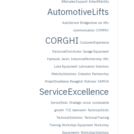
AftersalesSupport
ArkanMobility
AutomotiveLifts
AutoService
Bridgestone
car lifts
communication
COMPAC
CORGHI
CustomerExperience
ExclusiveDistributor
Garage Equipment
Hydraulic Jacks
IndustrialPartnership
lifts
Lube Equipment
Lubrication Solutions
MobilitySolutions
Orlandini
Partnership
ProjectExcellence
Ravaglioli
Robinair
SAMOA
ServiceExcellence
ServiceTools
Strategic vision
sustainable
growth
TCE
teamwork
TechnicalSkills
TechnicalSolutions
TechnicalTraining
Training
Workshop Equipment
Workshop
Equipments
WorkshopSolutions