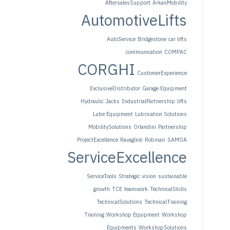
AftersalesSupport
ArkanMobility
AutomotiveLifts
AutoService
Bridgestone
car lifts
communication
COMPAC
CORGHI
CustomerExperience
ExclusiveDistributor
Garage Equipment
Hydraulic Jacks
IndustrialPartnership
lifts
Lube Equipment
Lubrication Solutions
MobilitySolutions
Orlandini
Partnership
ProjectExcellence
Ravaglioli
Robinair
SAMOA
ServiceExcellence
ServiceTools
Strategic vision
sustainable
growth
TCE
teamwork
TechnicalSkills
TechnicalSolutions
TechnicalTraining
Training
Workshop Equipment
Workshop
Equipments
WorkshopSolutions