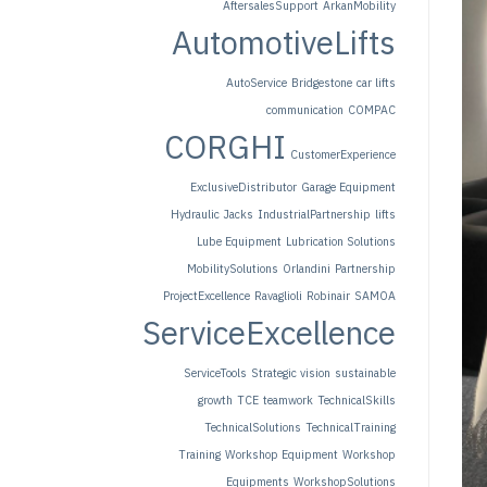
AftersalesSupport
ArkanMobility
AutomotiveLifts
AutoService
Bridgestone
car lifts
communication
COMPAC
CORGHI
CustomerExperience
ExclusiveDistributor
Garage Equipment
Hydraulic Jacks
IndustrialPartnership
lifts
Lube Equipment
Lubrication Solutions
MobilitySolutions
Orlandini
Partnership
ProjectExcellence
Ravaglioli
Robinair
SAMOA
ServiceExcellence
ServiceTools
Strategic vision
sustainable
growth
TCE
teamwork
TechnicalSkills
TechnicalSolutions
TechnicalTraining
Training
Workshop Equipment
Workshop
Equipments
WorkshopSolutions