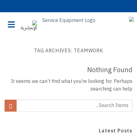
TAG ARC
It seems we can’t fin