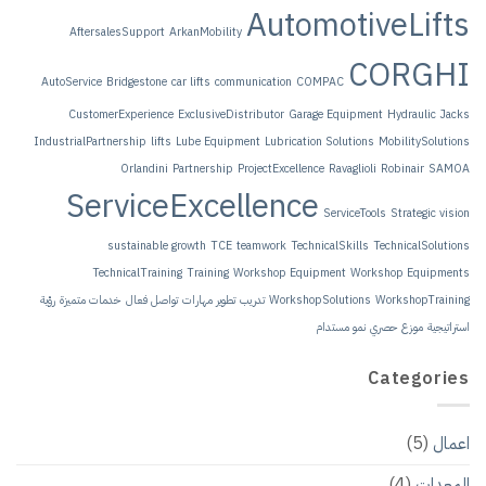
AftersalesSupport
ArkanM
AutoService
Bridgestone
car lift
CustomerExperience
Exclu
IndustrialPartnership
lifts
Lube 
Orlandini
Partne
ServiceEx
sustainable growth
TechnicalTraining
Tra
هارات
تواصل فعال
خدمات متميزة
رؤية