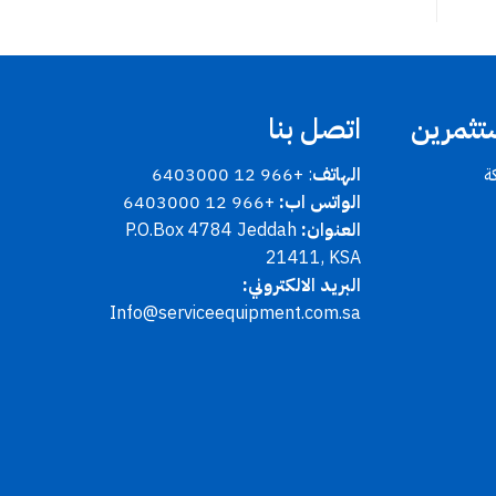
تثمرين
اتصل بنا
ة
الهاتف
: +966 12 6403000
الواتس اب:
+966 12 6403000
العنوان:
P.O.Box 4784 Jeddah
21411, KSA
البريد الالكتروني:
Info@serviceequipment.com.sa