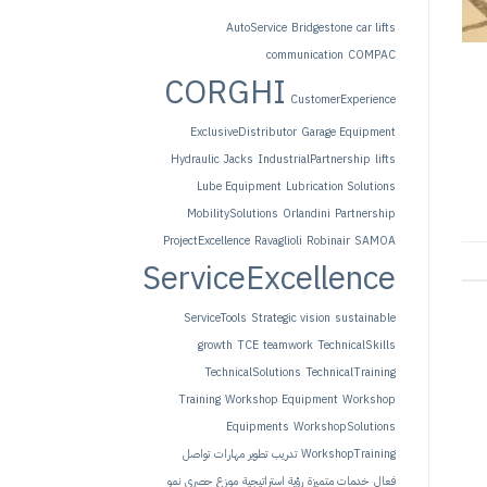
AutoService
Bridgestone
car lifts
communication
COMPAC
CORGHI
CustomerExperience
ExclusiveDistributor
Garage Equipment
Hydraulic Jacks
IndustrialPartnership
lifts
Lube Equipment
Lubrication Solutions
MobilitySolutions
Orlandini
Partnership
ProjectExcellence
Ravaglioli
Robinair
SAMOA
ServiceExcellence
ServiceTools
Strategic vision
sustainable
growth
TCE
teamwork
TechnicalSkills
TechnicalSolutions
TechnicalTraining
Training
Workshop Equipment
Workshop
Equipments
WorkshopSolutions
WorkshopTraining
تدريب
تطوير مهارات
تواصل
فعال
خدمات متميزة
رؤية استراتيجية
موزع حصري
نمو