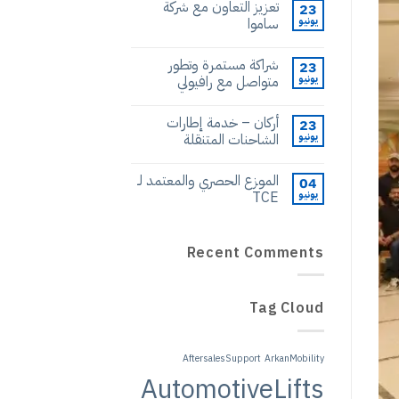
تعزيز التعاون مع شركة
23
يونيو
ساموا
شراكة مستمرة وتطور
23
يونيو
متواصل مع رافيولي
أركان – خدمة إطارات
23
يونيو
الشاحنات المتنقلة
الموزع الحصري والمعتمد لـ
04
يونيو
TCE
Recent Comments
Tag Cloud
AftersalesSupport
ArkanMobility
AutomotiveLifts