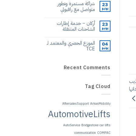
شراكة مستمرة وتطور
23
يونيو
متواصل مع رافيولي
أركان – خدمة إطارات
23
يونيو
الشاحنات المتنقلة
الموزع الحصري والمعتمد لـ
04
يونيو
TCE
Recent Comments
ذيب
Tag Cloud
ي إيراداتها
AftersalesSupport
ArkanMobility
AutomotiveLifts
AutoService
Bridgestone
car lifts
communication
COMPAC