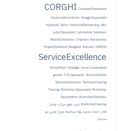
CORGHI
CustomerExperience
ExclusiveDistributor
Garage Equipment
Hydraulic Jacks
IndustrialPartnership
lifts
Lube Equipment
Lubrication Solutions
MobilitySolutions
Orlandini
Partnership
ProjectExcellence
Ravaglioli
Robinair
SAMOA
ServiceExcellence
ServiceTools
Strategic vision
sustainable
growth
TCE
teamwork
TechnicalSkills
TechnicalSolutions
TechnicalTraining
Training
Workshop Equipment
Workshop
Equipments
WorkshopSolutions
WorkshopTraining
تدريب
تطوير مهارات
تواصل
فعال
خدمات متميزة
رؤية استراتيجية
موزع حصري
نمو
مستدام